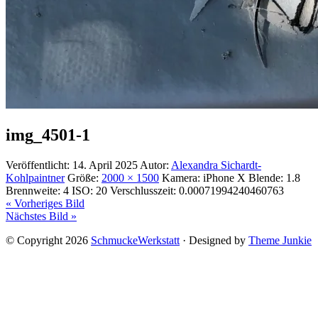
img_4501-1
Veröffentlicht:
14. April 2025
Autor:
Alexandra Sichardt-
Kohlpaintner
Größe:
2000 × 1500
Kamera:
iPhone X
Blende:
1.8
Brennweite:
4
ISO:
20
Verschlusszeit:
0.00071994240460763
« Vorheriges Bild
Nächstes Bild »
© Copyright 2026
SchmuckeWerkstatt
· Designed by
Theme Junkie